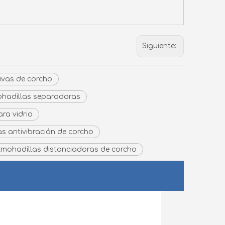
Siguiente:
ivas de corcho
hadillas separadoras
ra vidrio
s antivibración de corcho
lmohadillas distanciadoras de corcho