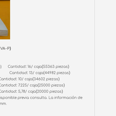
)
EVA-P
:
(
)
1,5) Cantidad
16/ caja
55363 piezas
:
(
)
P 2) Cantidad
13/ caja
44982 piezas
:
(
)
antidad
10/ caja
34602 piezas
:
(
)
antidad
7.225/ caja
25000 piezas
:
(
)
antidad
5,78/ caja
20000 piezas
isponible previa consulta. La información de
 mm.