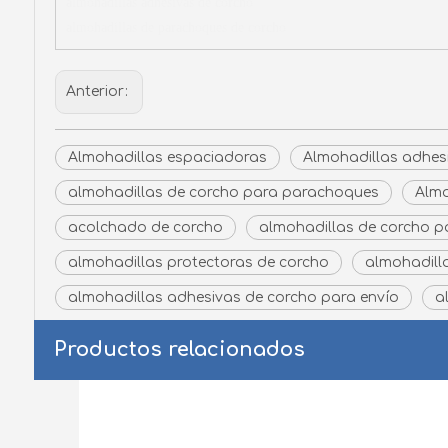
almohadillas adhesivas de corcho
almohadillas de parachoques de corcho
Anterior:
Almohadillas espaciadoras
Almohadillas adhes
almohadillas de corcho para parachoques
Almo
acolchado de corcho
almohadillas de corcho pa
almohadillas protectoras de corcho
almohadilla
almohadillas adhesivas de corcho para envío
a
Productos relacionados