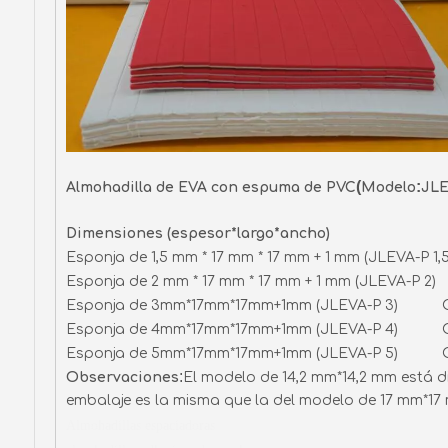
(
:
Almohadilla de EVA con espuma de PVC
Modelo
JL
Dimensiones (espesor*largo*ancho)
Esponja de 1,5 mm * 17 mm * 17 mm + 1 mm (JLEVA-P 
Esponja de 2 mm * 17 mm * 17 mm + 1 mm (JLEVA-
Esponja de 3mm*17mm*17mm+1mm (JLEVA-P 3) C
Esponja de 4mm*17mm*17mm+1mm (JLEVA-P 4) C
Esponja de 5mm*17mm*17mm+1mm (JLEVA-P 5) C
:
Observaciones
El modelo de 14,2 mm*14,2 mm está d
embalaje es la misma que la del modelo de 17 mm*17
Almohadillas espaciadoras