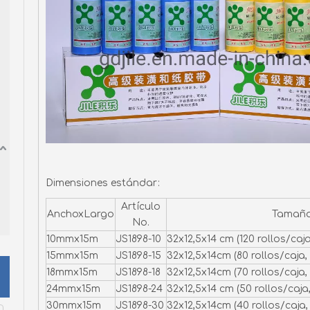
Dimensiones estándar:
Artículo
AnchoxLargo
Tamaño 
No.
10mmx15m
JS1898-10
32x12,5x14 cm (120 rollos/caja
15mmx15m
JS1898-15
32x12,5x14cm (80 rollos/caja,
18mmx15m
JS1898-18
32x12,5x14cm (70 rollos/caja,
24mmx15m
JS1898-24
32x12,5x14 cm (50 rollos/caja,
30mmx15m
JS1898-30
32x12,5x14cm (40 rollos/caja,