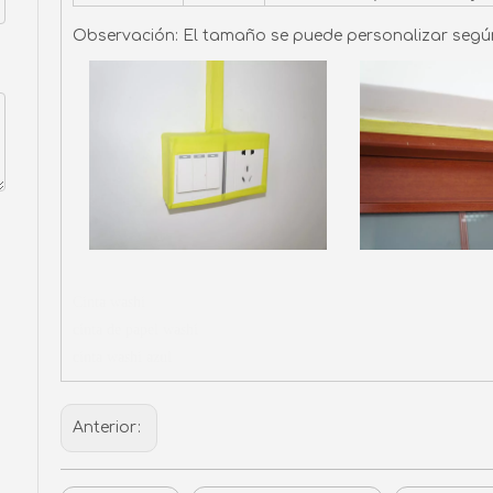
Observación: El tamaño se puede personalizar según l
Cinta washi
cinta de papel washi
cinta washi azul
Anterior: